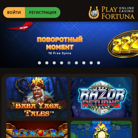
ВОЙТИ
РЕГИСТРАЦИЯ