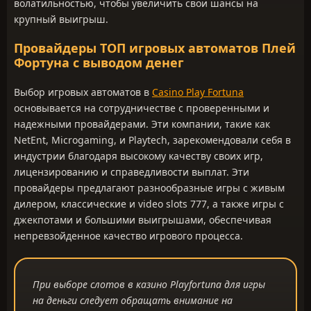
волатильностью, чтобы увеличить свои шансы на
крупный выигрыш.
Провайдеры ТОП игровых автоматов Плей
Фортуна с выводом денег
Выбор игровых автоматов в
Casino Play Fortuna
основывается на сотрудничестве с проверенными и
надежными провайдерами. Эти компании, такие как
NetEnt, Microgaming, и Playtech, зарекомендовали себя в
индустрии благодаря высокому качеству своих игр,
лицензированию и справедливости выплат. Эти
провайдеры предлагают разнообразные игры с живым
дилером, классические и video slots 777, а также игры с
джекпотами и большими выигрышами, обеспечивая
непревзойденное качество игрового процесса.
При выборе слотов в казино Playfortuna для игры
на деньги следует обращать внимание на