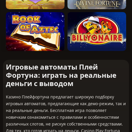
Игровые автоматы Плей
Фортуна: играть на реальные
деньги с выводом
Казино Плейфортуна предлагает широкую подборку
игровых автоматов, предлагающие как демо-режим, так и
на реальные деньги. Бесплатная игра позволяет
новичкам ознакомиться с правилами и особенностями
различных слотов, не рискуя собственными средствами.
Для тех, кто готов играть на деньги, Casino Play Fortuna