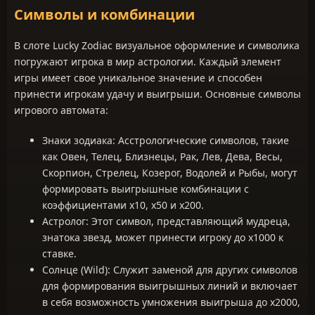
Символы и комбинации
В слоте Lucky Zodiac визуальное оформление и символика
погружают игрока в мир астрологии. Каждый элемент
игры имеет свое уникальное значение и способен
принести игрокам удачу и выигрыши. Основные символы
игрового автомата:
Знаки зодиака: Асстрологические символов, такие
как Овен, Телец, Близнецы, Рак, Лев, Дева, Весы,
Скорпион, Стрелец, Козерог, Водолей и Рыбы, могут
формировать выигрышные комбинации с
коэффициентами x10, x50 и x200.
Астролог: Этот символ, представляющий мудреца,
знатока звезд, может принести игроку до x1000 к
ставке.
Солнце (Wild): Служит заменой для других символов
для формирования выигрышных линий и включает
в себя возможность умножения выигрыша до x2000,