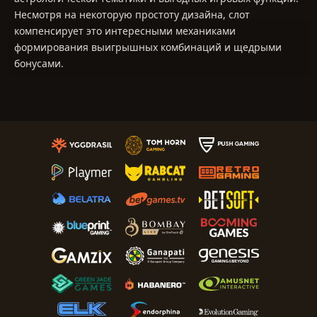
Несмотря на некоторую простоту дизайна, слот
компенсирует это интересными механиками
формирования выигрышных комбинаций и щедрыми
бонусами.