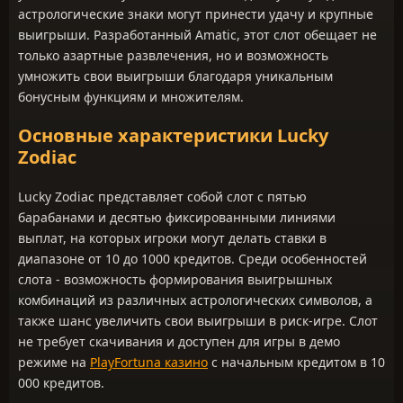
астрологические знаки могут принести удачу и крупные
выигрыши. Разработанный Amatic, этот слот обещает не
только азартные развлечения, но и возможность
умножить свои выигрыши благодаря уникальным
бонусным функциям и множителям.
Основные характеристики Lucky
Zodiac
Lucky Zodiac представляет собой слот с пятью
барабанами и десятью фиксированными линиями
выплат, на которых игроки могут делать ставки в
диапазоне от 10 до 1000 кредитов. Среди особенностей
слота - возможность формирования выигрышных
комбинаций из различных астрологических символов, а
также шанс увеличить свои выигрыши в риск-игре. Слот
не требует скачивания и доступен для игры в демо
режиме на
PlayFortuna казино
с начальным кредитом в 10
000 кредитов.